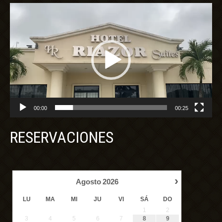
Reproductor
de
vídeo
00:00
00:25
RESERVACIONES
›
Agosto
2026
LU
MA
MI
JU
VI
SÁ
DO
1
2
3
4
5
6
7
8
9