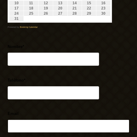
10
11
12
13
14
15
16
17
18
19
20
21
22
23
24
25
26
27
28
29
30
31
Powered by
Booking Calendar
Nombre*
Teléfono*
Email