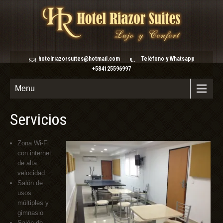
hotelriazorsuites@hotmail.com
Teléfono y Whatsapp
+584125596997
Menu
Servicios
Zona Wi-Fi
con internet
de alta
velocidad
Salón de
usos
múltiples y
gimnasio
Salón de