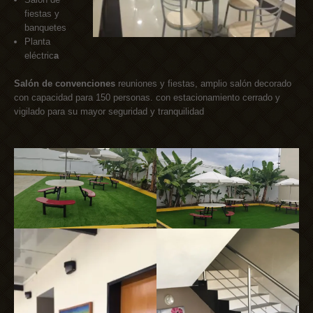
fiestas y
banquetes
Planta
eléctric
a
Salón de convenciones
reuniones y fiestas, amplio salón decorado
con capacidad para 150 personas. con estacionamiento cerrado y
vigilado para su mayor seguridad y tranquilidad